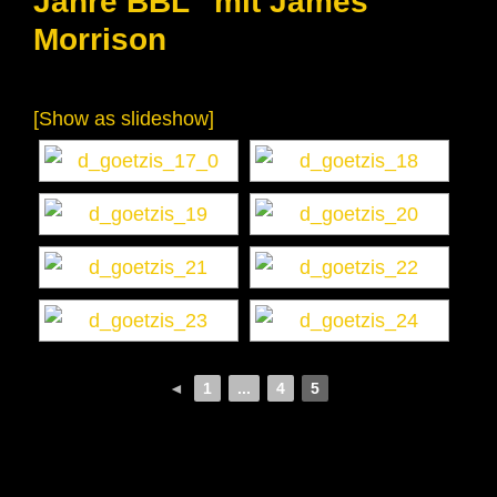
Jahre BBL“ mit James
Morrison
[Show as slideshow]
◄
1
...
4
5