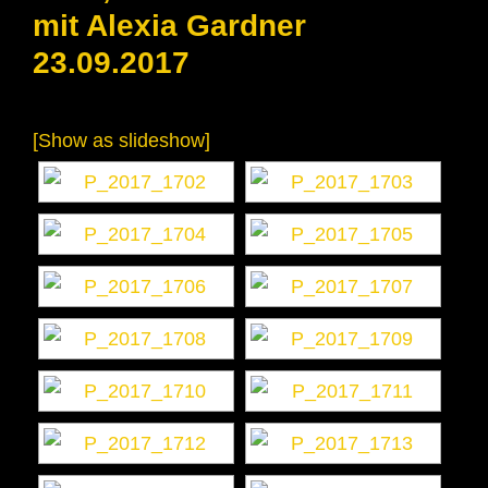
mit Alexia Gardner
23.09.2017
[Show as slideshow]