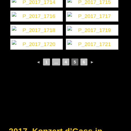
◄
1
...
4
5
6
►