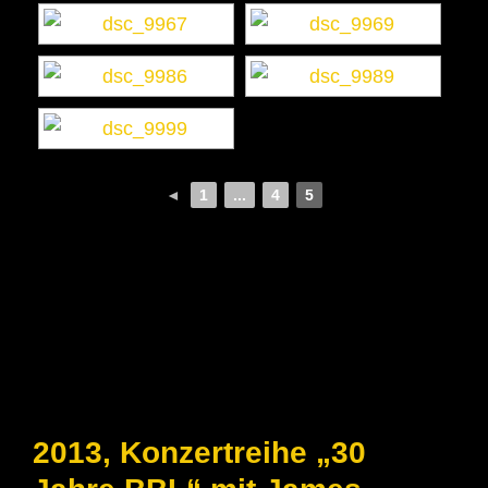
◄
1
...
4
5
2013, Konzertreihe „30