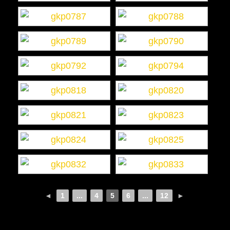
◄
1
...
4
5
6
...
12
►