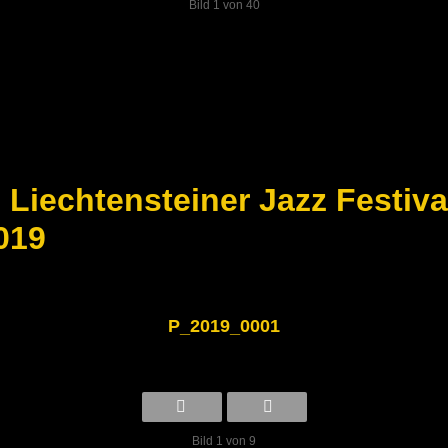
Bild 1 von 40
. Liechtensteiner Jazz Festiva
019
P_2019_0001
Bild 1 von 9