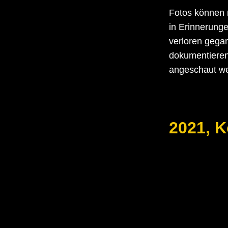
Fotos können n
in Erinnerunge
verloren gega
dokumentieren
angeschaut w
2021, K