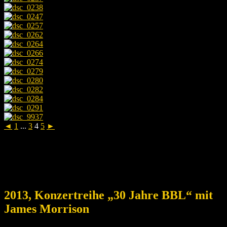
◄
1
...
3
4
5
►
2013, Konzertreihe „30 Jahre BBL“ mit
James Morrison