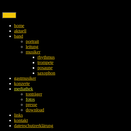
Skip
to
content
Menu
home
aktuell
band
portrait
leitung
musiker
rhythmus
trompete
posaune
saxophon
gastmusiker
konzerte
mediathek
tonträger
fotos
presse
download
links
kontakt
datenschutzerklärung