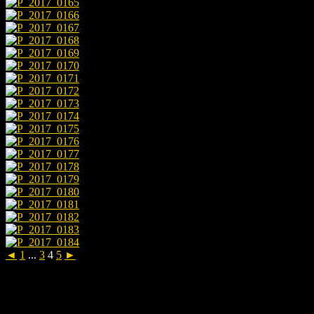
◄
1
...
3
4
5
►