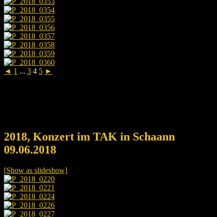
◄
1
...
3
4
5
►
2018, Konzert im TAK in Schaann
09.06.2018
[Show as slideshow]