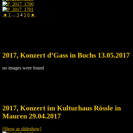
◄
1
...
3
4
5
6
►
2017, Konzert d’Gass in Buchs 13.05.2017
no images were found
2017, Konzert im Kulturhaus Rössle in
Mauren 29.04.2017
[Show as slideshow]