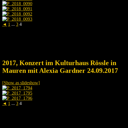
◄
1
...
3
4
2017, Konzert im Kulturhaus Rössle in
Mauren mit Alexia Gardner 24.09.2017
[Show as slideshow]
◄
1
...
3
4