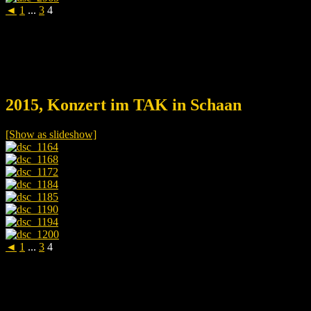
◄
1
...
3
4
2015, Konzert im TAK in Schaan
[Show as slideshow]
◄
1
...
3
4