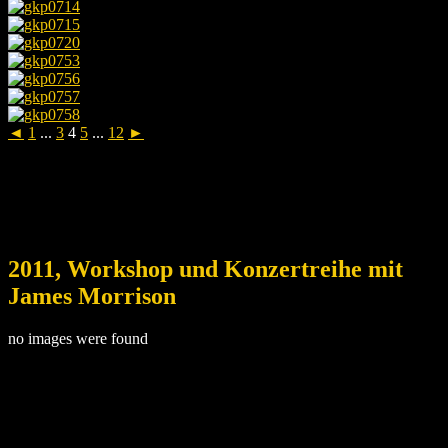
◄
1
...
3
4
5
...
12
►
2011, Workshop und Konzertreihe mit
James Morrison
no images were found