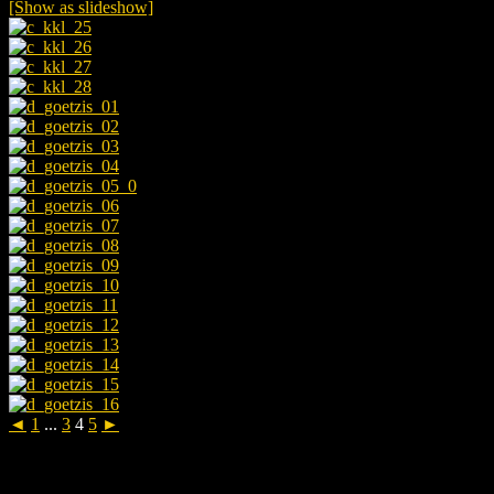
[Show as slideshow]
◄
1
...
3
4
5
►