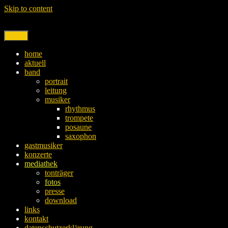
Skip to content
Menu
home
aktuell
band
portrait
leitung
musiker
rhythmus
trompete
posaune
saxophon
gastmusiker
konzerte
mediathek
tonträger
fotos
presse
download
links
kontakt
datenschutzerklärung