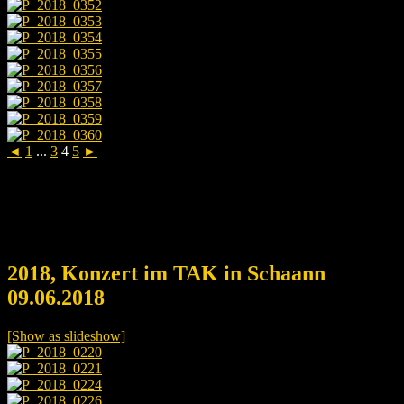
◄
1
...
3
4
5
►
2018, Konzert im TAK in Schaann
09.06.2018
[Show as slideshow]