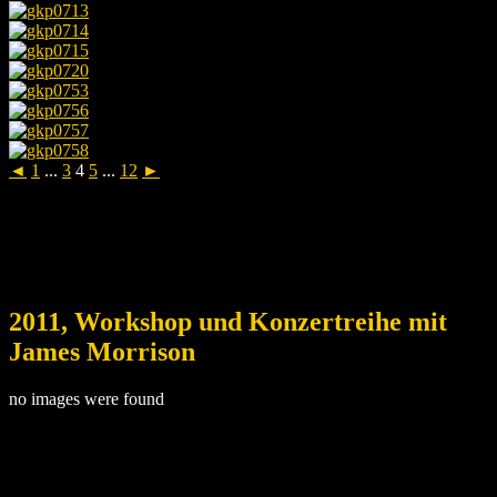
◄
1
...
3
4
5
...
12
►
2011, Workshop und Konzertreihe mit
James Morrison
no images were found