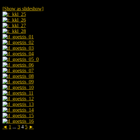
[Show as slideshow]
◄
1
...
3
4
5
►