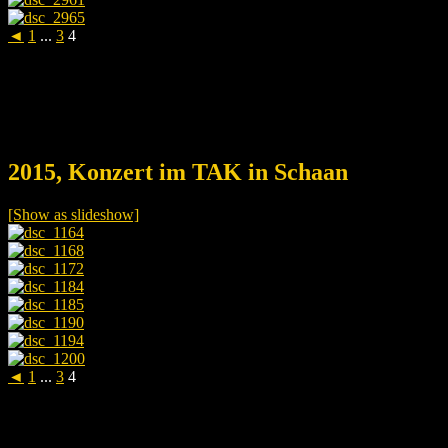
◄
1
...
3
4
2015, Konzert im TAK in Schaan
[Show as slideshow]
◄
1
...
3
4