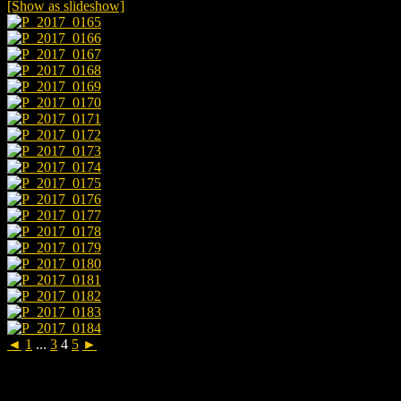
[Show as slideshow]
◄
1
...
3
4
5
►