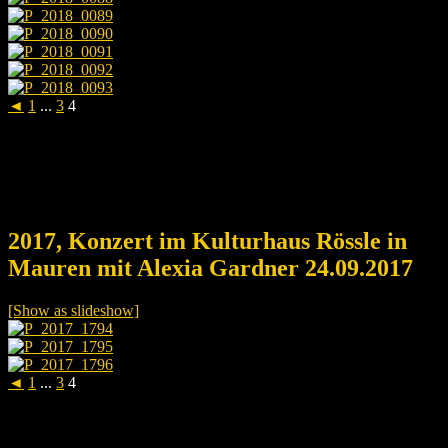
◄
1
...
3
4
2017, Konzert im Kulturhaus Rössle in
Mauren mit Alexia Gardner 24.09.2017
[Show as slideshow]
◄
1
...
3
4