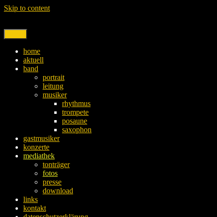
Skip to content
Menu
home
aktuell
band
portrait
leitung
musiker
rhythmus
trompete
posaune
saxophon
gastmusiker
konzerte
mediathek
tonträger
fotos
presse
download
links
kontakt
datenschutzerklärung