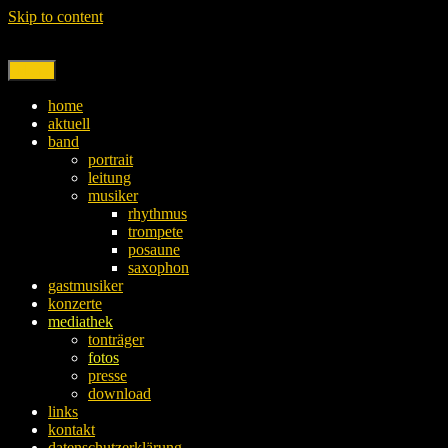
Skip to content
Menu
home
aktuell
band
portrait
leitung
musiker
rhythmus
trompete
posaune
saxophon
gastmusiker
konzerte
mediathek
tonträger
fotos
presse
download
links
kontakt
datenschutzerklärung