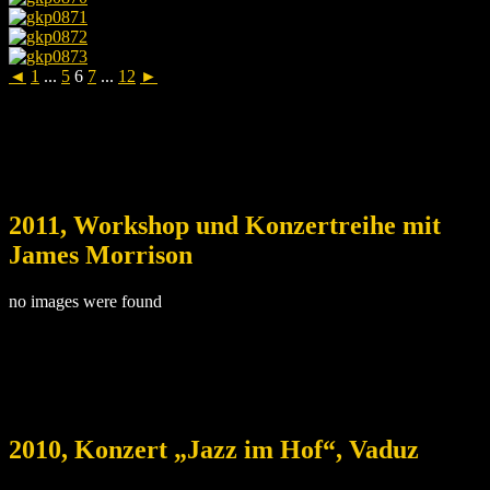
◄
1
...
5
6
7
...
12
►
2011, Workshop und Konzertreihe mit
James Morrison
no images were found
2010, Konzert „Jazz im Hof“, Vaduz