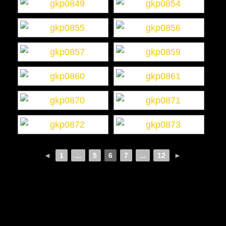
◄
1
...
5
6
7
...
12
►