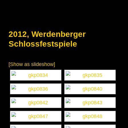
2012, Werdenberger
Schlossfestspiele
[Show as slideshow]