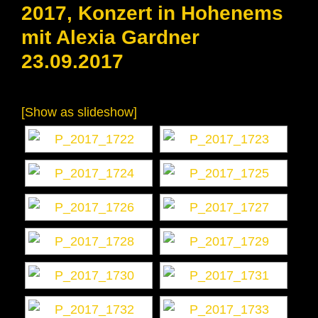
2017, Konzert in Hohenems
mit Alexia Gardner
23.09.2017
[Show as slideshow]