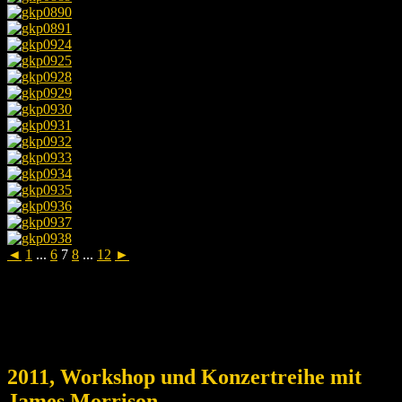
◄
1
...
6
7
8
...
12
►
2011, Workshop und Konzertreihe mit
James Morrison