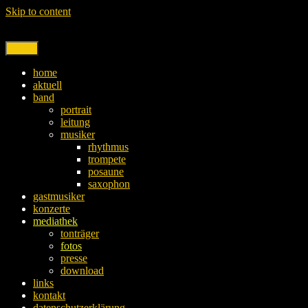
Skip to content
Menu
home
aktuell
band
portrait
leitung
musiker
rhythmus
trompete
posaune
saxophon
gastmusiker
konzerte
mediathek
tonträger
fotos
presse
download
links
kontakt
datenschutzerklärung