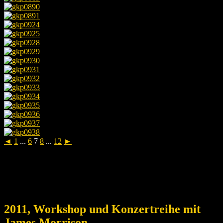
◄
1
...
6
7
8
...
12
►
2011, Workshop und Konzertreihe mit
James Morrison