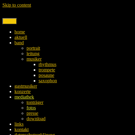
Skip to content
Menu
home
aktuell
band
portrait
leitung
musiker
rhythmus
trompete
posaune
saxophon
gastmusiker
konzerte
mediathek
tonträger
fotos
presse
download
links
kontakt
datenschutzerklärung