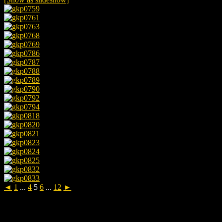
◄
1
...
4
5
6
...
12
►