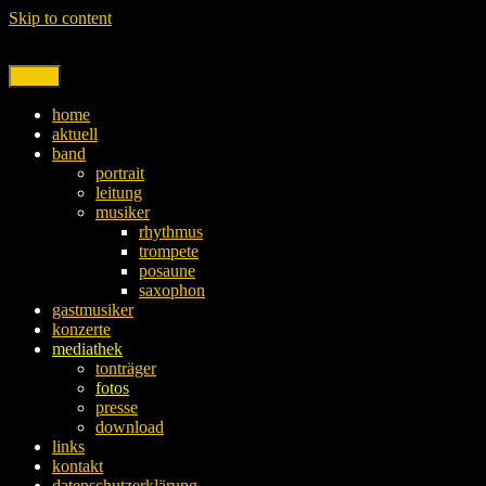
Skip to content
Menu
home
aktuell
band
portrait
leitung
musiker
rhythmus
trompete
posaune
saxophon
gastmusiker
konzerte
mediathek
tonträger
fotos
presse
download
links
kontakt
datenschutzerklärung