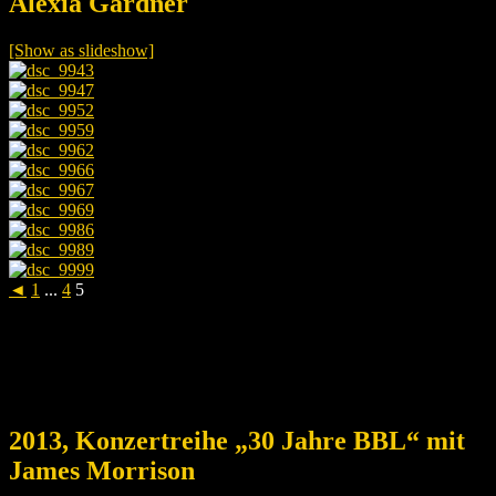
Alexia Gardner
[Show as slideshow]
◄
1
...
4
5
2013, Konzertreihe „30 Jahre BBL“ mit
James Morrison