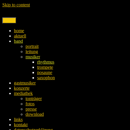
Skip to content
Menu
home
aktuell
band
portrait
leitung
musiker
rhythmus
trompete
posaune
saxophon
gastmusiker
konzerte
mediathek
tonträger
fotos
presse
download
links
kontakt
datenschutzerklärung