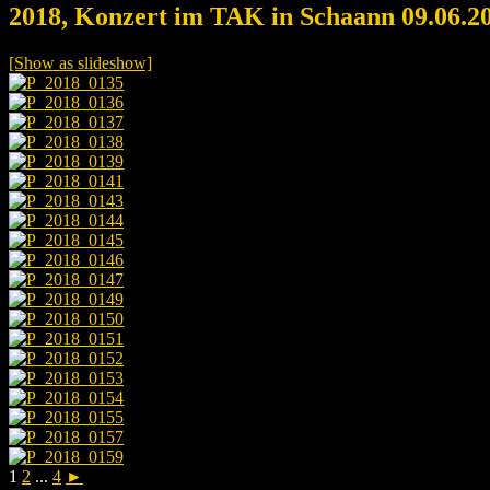
2018, Konzert im TAK in Schaann 09.06.2
[Show as slideshow]
1
2
...
4
►