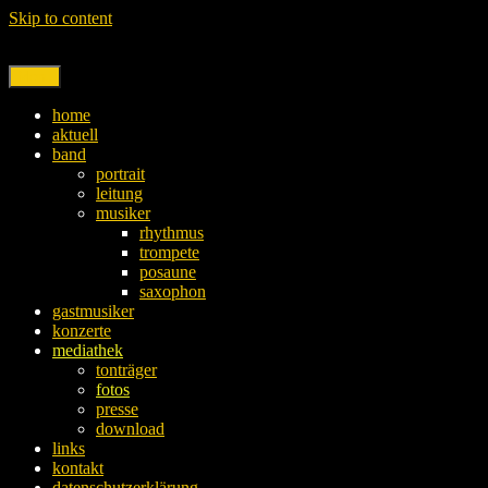
Skip to content
Menu
home
aktuell
band
portrait
leitung
musiker
rhythmus
trompete
posaune
saxophon
gastmusiker
konzerte
mediathek
tonträger
fotos
presse
download
links
kontakt
datenschutzerklärung