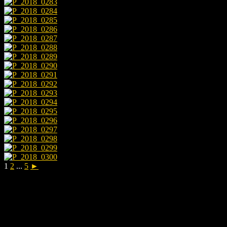
1
2
...
5
►