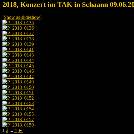
2018, Konzert im TAK in Schaann 09.06.2
[Show as slideshow]
1
2
...
4
►