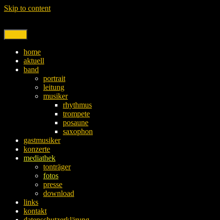
Skip to content
Menu
home
aktuell
band
portrait
leitung
musiker
rhythmus
trompete
posaune
saxophon
gastmusiker
konzerte
mediathek
tonträger
fotos
presse
download
links
kontakt
datenschutzerklärung