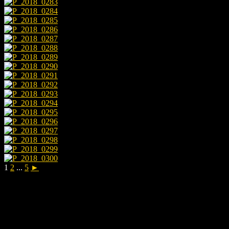
1
2
...
5
►