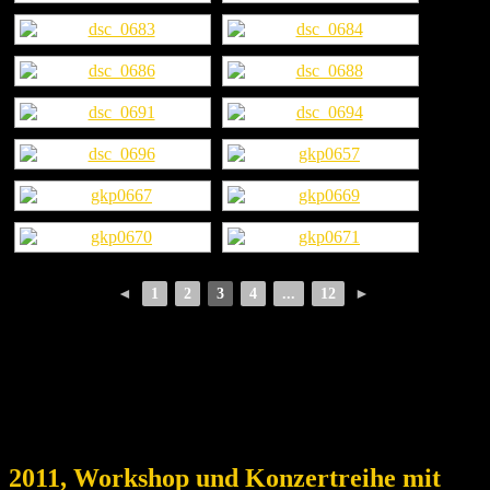
◄
1
2
3
4
...
12
►
2011, Workshop und Konzertreihe mit