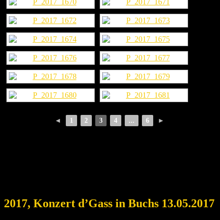
◄
1
2
3
4
...
6
►
2017, Konzert d’Gass in Buchs 13.05.2017