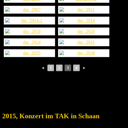
◄
1
2
3
4
►
2015, Konzert im TAK in Schaan