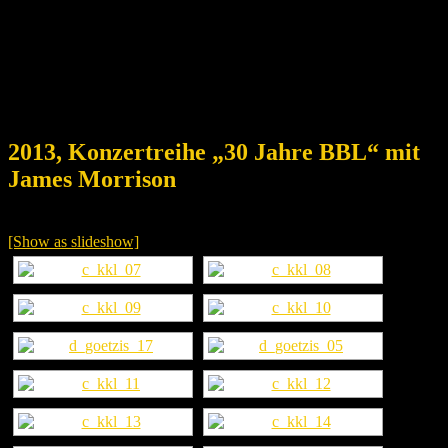
2013, Konzertreihe „30 Jahre BBL“ mit
James Morrison
[Show as slideshow]