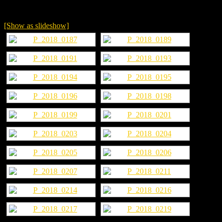
[Show as slideshow]