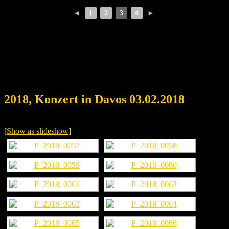
◄
1
2
3
4
►
2018, Konzert in Davos 03.02.2018
[Show as slideshow]