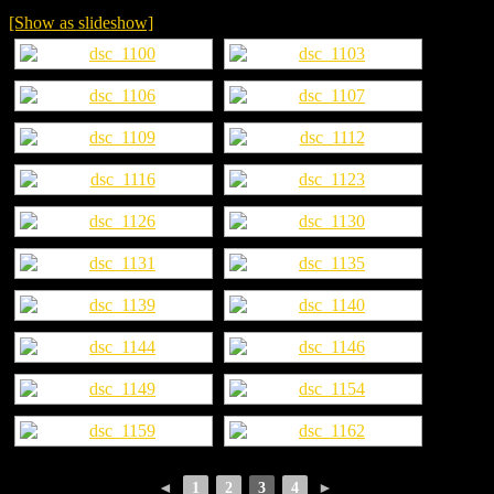
[Show as slideshow]
◄
1
2
3
4
►