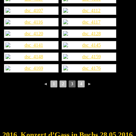
◄
1
2
3
4
►
2016, Konzert d’Gass in Buchs 28.05.2016