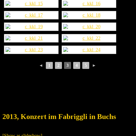
◄
1
2
3
4
5
►
2013, Konzert im Fabriggli in Buchs
[Show as slideshow]