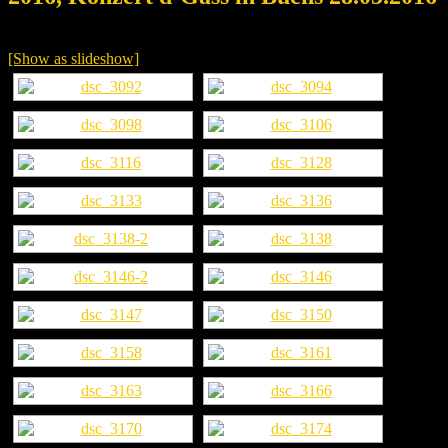
[Show as slideshow]