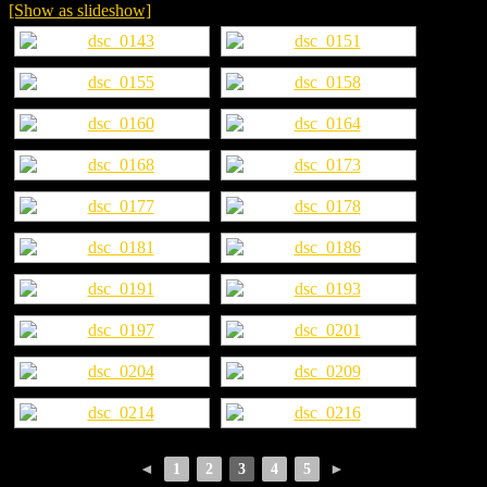
[Show as slideshow]
◄
1
2
3
4
5
►