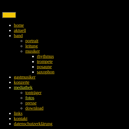
Skip
to
content
Menu
home
aktuell
band
portrait
leitung
musiker
rhythmus
trompete
posaune
saxophon
gastmusiker
konzerte
mediathek
tonträger
fotos
presse
download
links
kontakt
datenschutzerklärung