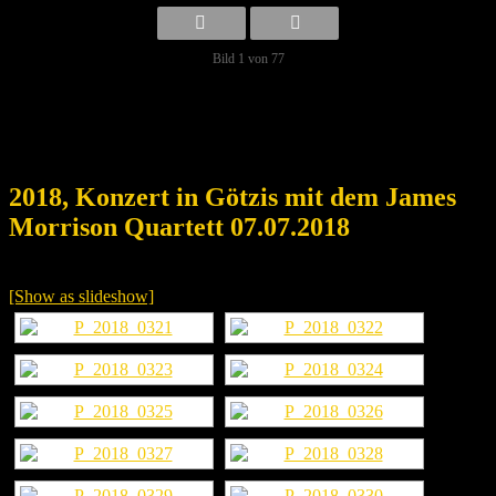
Bild 1 von 77
2018, Konzert in Götzis mit dem James
Morrison Quartett 07.07.2018
[Show as slideshow]