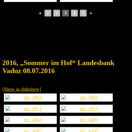
◄
1
2
3
4
5
►
2016, „Sommer im Hof“ Landesbank
Vaduz 08.07.2016
[Show as slideshow]