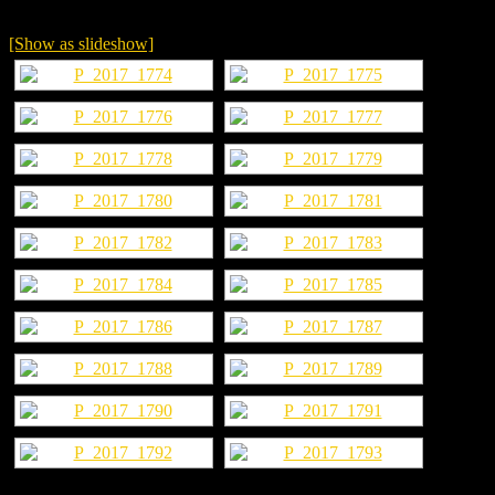
[Show as slideshow]