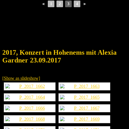
◄
1
2
3
4
►
2017, Konzert in Hohenems mit Alexia
Gardner 23.09.2017
[Show as slideshow]