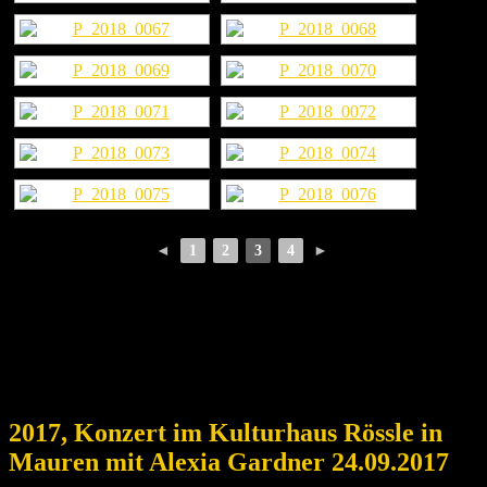
◄
1
2
3
4
►
2017, Konzert im Kulturhaus Rössle in
Mauren mit Alexia Gardner 24.09.2017