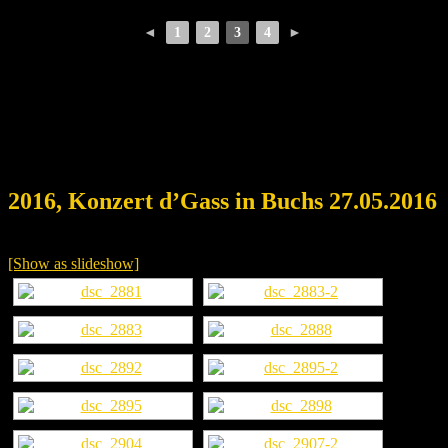
◄
1
2
3
4
►
2016, Konzert d’Gass in Buchs 27.05.2016
[Show as slideshow]