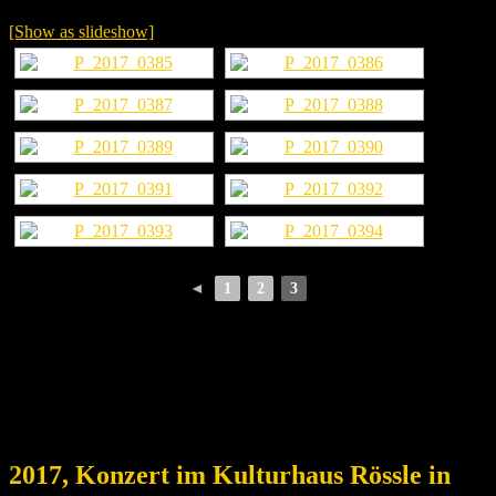
[Show as slideshow]
◄
1
2
3
2017, Konzert im Kulturhaus Rössle in