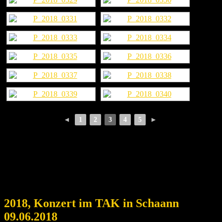
◄
1
2
3
4
5
►
2018, Konzert im TAK in Schaann
09.06.2018