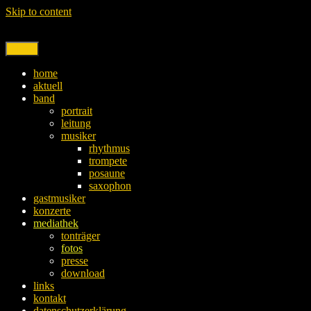
Skip to content
Menu
home
aktuell
band
portrait
leitung
musiker
rhythmus
trompete
posaune
saxophon
gastmusiker
konzerte
mediathek
tonträger
fotos
presse
download
links
kontakt
datenschutzerklärung