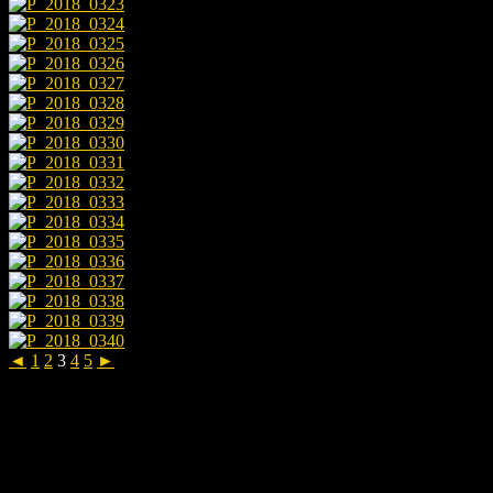
◄
1
2
3
4
5
►