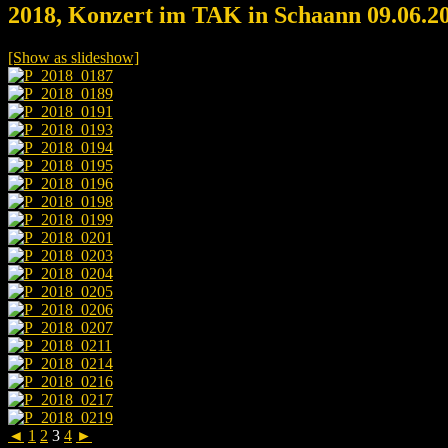
2018, Konzert im TAK in Schaann 09.06.2
[Show as slideshow]
◄
1
2
3
4
►