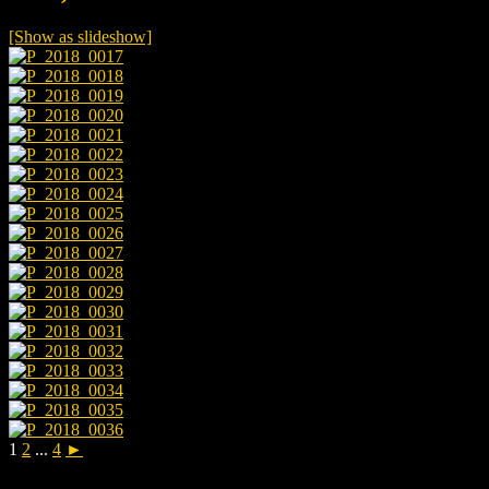
[Show as slideshow]
1
2
...
4
►