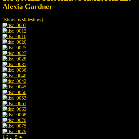
Alexia Gardner
[Show as slideshow]
1
2
...
5
►