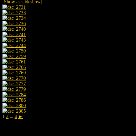
[Show as slideshow]
1
2
...
4
►