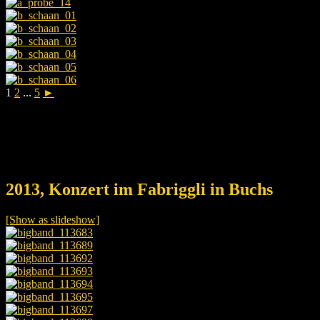
1
2
...
5
►
2013, Konzert im Fabriggli in Buchs
[Show as slideshow]