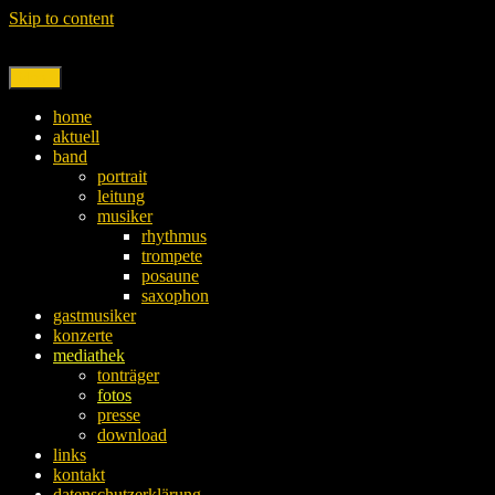
Skip to content
Menu
home
aktuell
band
portrait
leitung
musiker
rhythmus
trompete
posaune
saxophon
gastmusiker
konzerte
mediathek
tonträger
fotos
presse
download
links
kontakt
datenschutzerklärung