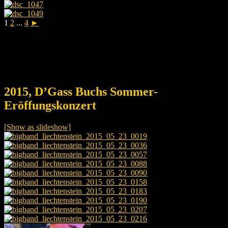
1
2
...
4
►
2015, D’Gass Buchs Sommer-
Eröffungskonzert
[Show as slideshow]