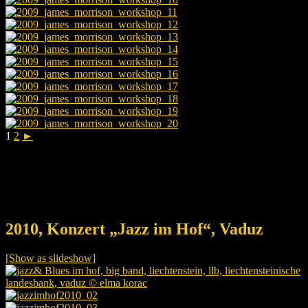
1
2
►
2010, Konzert „Jazz im Hof“, Vaduz
[Show as slideshow]