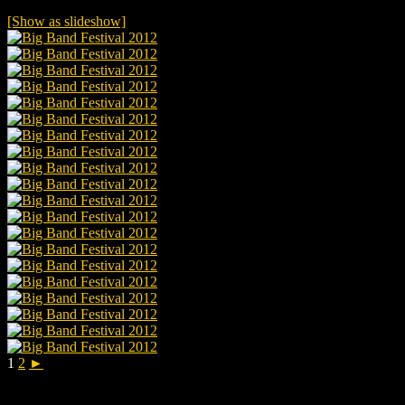
[Show as slideshow]
1
2
►