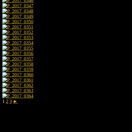
1
2
3
►