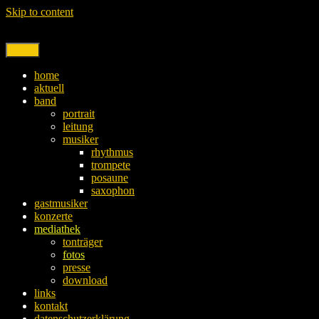
Skip to content
Menu
home
aktuell
band
portrait
leitung
musiker
rhythmus
trompete
posaune
saxophon
gastmusiker
konzerte
mediathek
tonträger
fotos
presse
download
links
kontakt
datenschutzerklärung