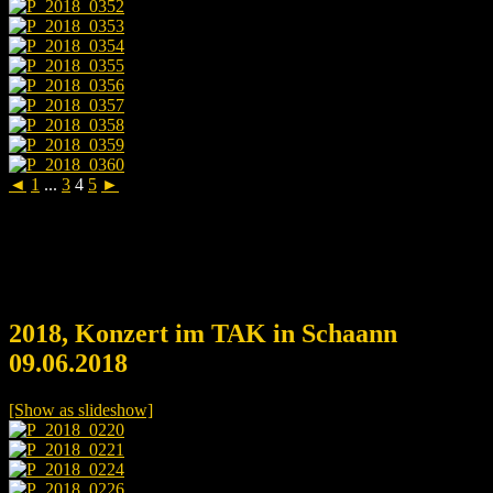
◄
1
...
3
4
5
►
2018, Konzert im TAK in Schaann
09.06.2018
[Show as slideshow]