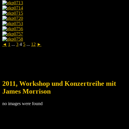
◄
1
...
3
4
5
...
12
►
2011, Workshop und Konzertreihe mit
James Morrison
no images were found