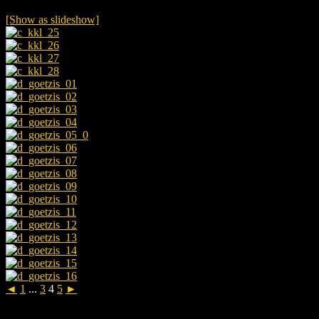
[Show as slideshow]
◄
1
...
3
4
5
►