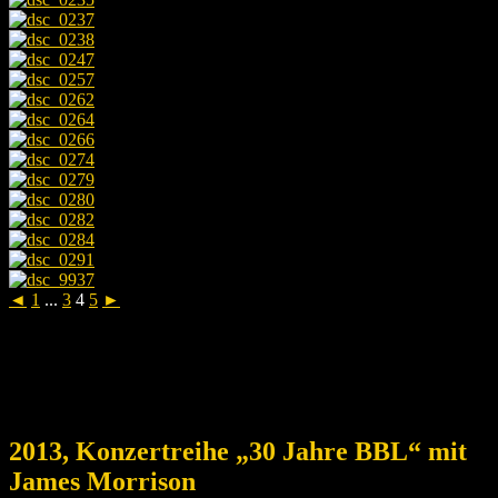
◄
1
...
3
4
5
►
2013, Konzertreihe „30 Jahre BBL“ mit
James Morrison