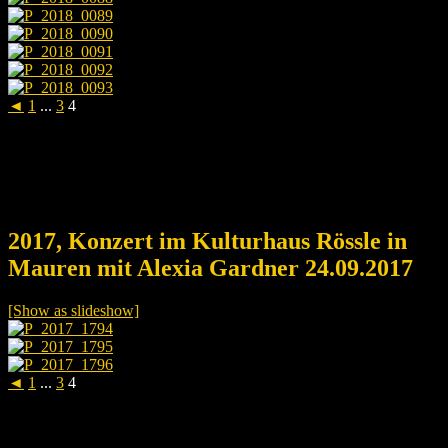
◄
1
...
3
4
2017, Konzert im Kulturhaus Rössle in
Mauren mit Alexia Gardner 24.09.2017
[Show as slideshow]
◄
1
...
3
4