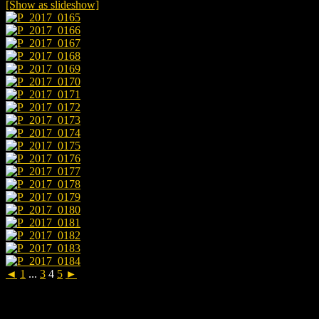
[Show as slideshow]
◄
1
...
3
4
5
►