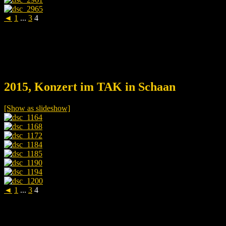
◄
1
...
3
4
2015, Konzert im TAK in Schaan
[Show as slideshow]
◄
1
...
3
4