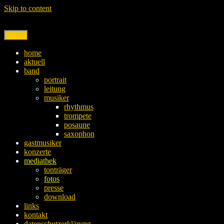
Skip to content
Menu
home
aktuell
band
portrait
leitung
musiker
rhythmus
trompete
posaune
saxophon
gastmusiker
konzerte
mediathek
tonträger
fotos
presse
download
links
kontakt
datenschutzerklärung