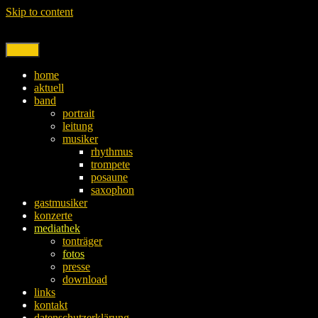
Skip to content
Menu
home
aktuell
band
portrait
leitung
musiker
rhythmus
trompete
posaune
saxophon
gastmusiker
konzerte
mediathek
tonträger
fotos
presse
download
links
kontakt
datenschutzerklärung