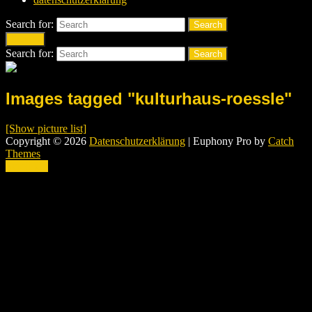
Search for:
Search
Search
Search for:
Search
Images tagged "kulturhaus-roessle"
[Show picture list]
Copyright © 2026
Datenschutzerklärung
|
Euphony Pro by
Catch
Themes
Scroll Up