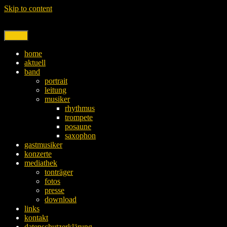
Skip to content
Menu
home
aktuell
band
portrait
leitung
musiker
rhythmus
trompete
posaune
saxophon
gastmusiker
konzerte
mediathek
tonträger
fotos
presse
download
links
kontakt
datenschutzerklärung