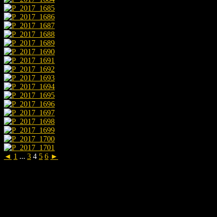
◄
1
...
3
4
5
6
►