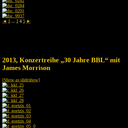
◄
1
...
3
4
5
►
2013, Konzertreihe „30 Jahre BBL“ mit
James Morrison
[Show as slideshow]