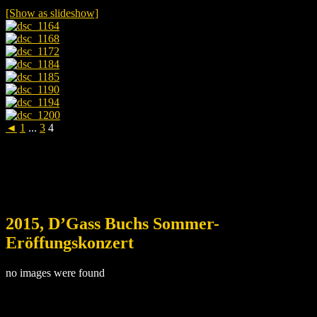
[Show as slideshow]
◄
1
...
3
4
2015, D’Gass Buchs Sommer-
Eröffungskonzert
no images were found