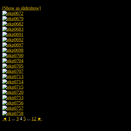
[Show as slideshow]
◄
1
...
3
4
5
...
12
►