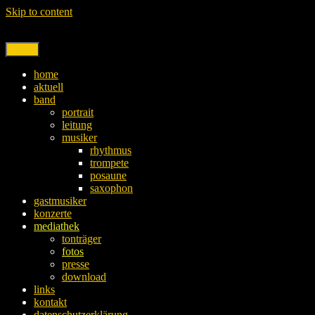
Skip to content
Menu
home
aktuell
band
portrait
leitung
musiker
rhythmus
trompete
posaune
saxophon
gastmusiker
konzerte
mediathek
tonträger
fotos
presse
download
links
kontakt
datenschutzerklärung