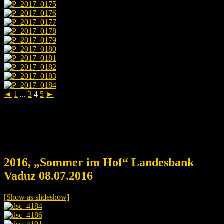
◄
1
...
3
4
5
►
2016, „Sommer im Hof“ Landesbank
Vaduz 08.07.2016
[Show as slideshow]