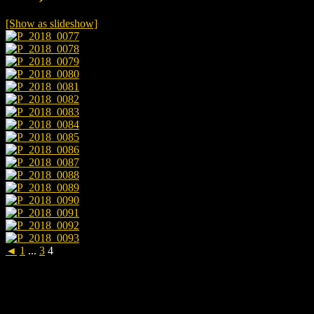
[Show as slideshow]
◄
1
...
3
4