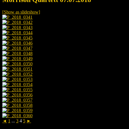
[Show as slideshow]
◄
1
...
3
4
5
►