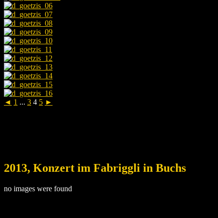
◄
1
...
3
4
5
►
2013, Konzert im Fabriggli in Buchs
no images were found