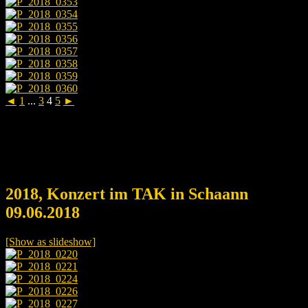
◄
1
...
3
4
5
►
2018, Konzert im TAK in Schaann
09.06.2018
[Show as slideshow]