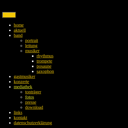
Skip
to
content
Menu
home
aktuell
band
portrait
leitung
musiker
rhythmus
trompete
posaune
saxophon
gastmusiker
konzerte
mediathek
tonträger
fotos
presse
download
links
kontakt
datenschutzerklärung