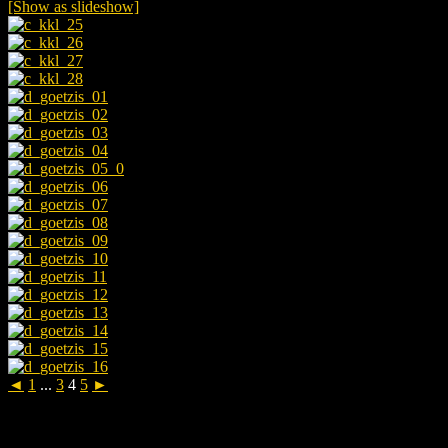
[Show as slideshow]
◄
1
...
3
4
5
►