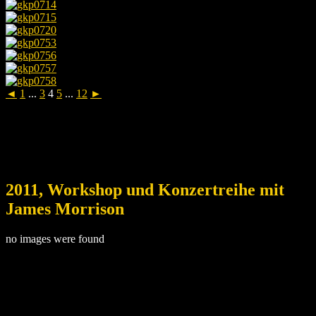
◄
1
...
3
4
5
...
12
►
2011, Workshop und Konzertreihe mit
James Morrison
no images were found