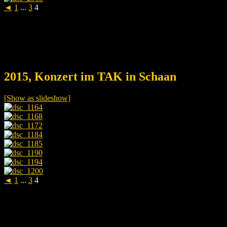
◄
1
...
3
4
2015, Konzert im TAK in Schaan
[Show as slideshow]
◄
1
...
3
4