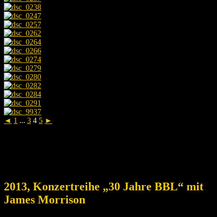
◄
1
...
3
4
5
►
2013, Konzertreihe „30 Jahre BBL“ mit
James Morrison