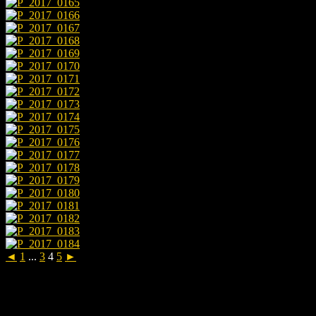
◄
1
...
3
4
5
►