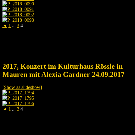
◄
1
...
3
4
2017, Konzert im Kulturhaus Rössle in
Mauren mit Alexia Gardner 24.09.2017
[Show as slideshow]
◄
1
...
3
4