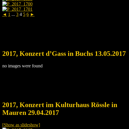
◄
1
...
3
4
5
6
►
2017, Konzert d’Gass in Buchs 13.05.2017
no images were found
2017, Konzert im Kulturhaus Rössle in
Mauren 29.04.2017
[Show as slideshow]