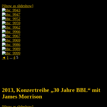
[Show as slideshow]
◄
1
...
4
5
2013, Konzertreihe „30 Jahre BBL“ mit
James Morrison
[Show as slideshow]