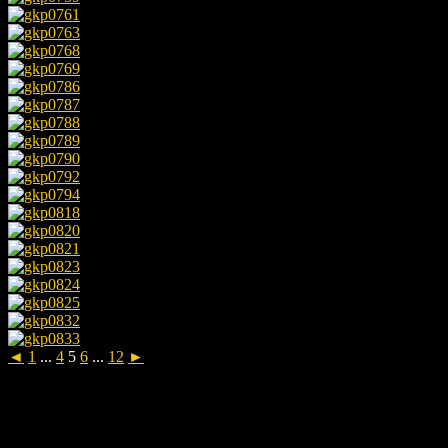
◄
1
...
4
5
6
...
12
►