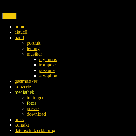
Skip
to
content
Menu
home
aktuell
band
portrait
leitung
musiker
rhythmus
trompete
posaune
saxophon
gastmusiker
konzerte
mediathek
tonträger
fotos
presse
download
links
kontakt
datenschutzerklärung