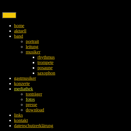
Skip
to
content
Menu
home
aktuell
band
portrait
leitung
musiker
rhythmus
trompete
posaune
saxophon
gastmusiker
konzerte
mediathek
tonträger
fotos
presse
download
links
kontakt
datenschutzerklärung