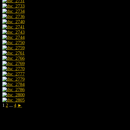
1
2
...
4
►