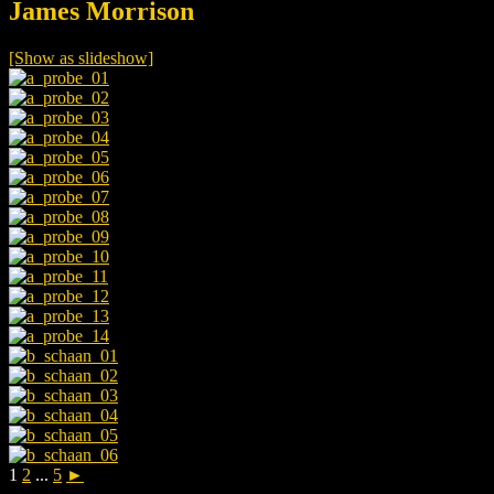
James Morrison
[Show as slideshow]
1
2
...
5
►