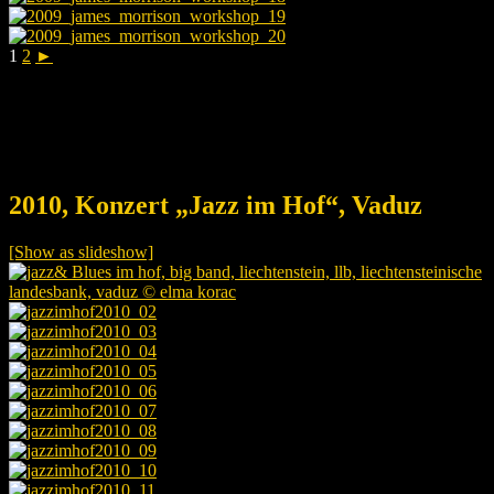
1
2
►
2010, Konzert „Jazz im Hof“, Vaduz
[Show as slideshow]