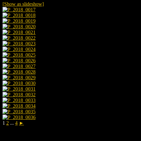
[Show as slideshow]
1
2
...
4
►