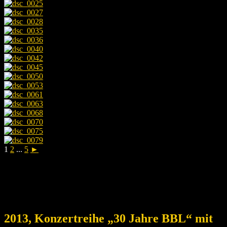
1
2
...
5
►
2013, Konzertreihe „30 Jahre BBL“ mit