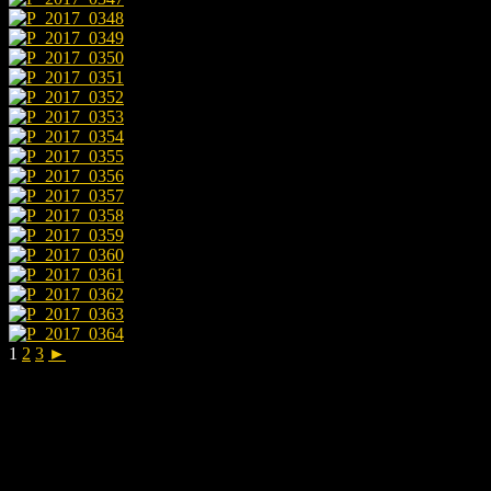
1
2
3
►