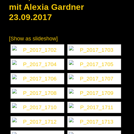
mit Alexia Gardner
23.09.2017
[Show as slideshow]