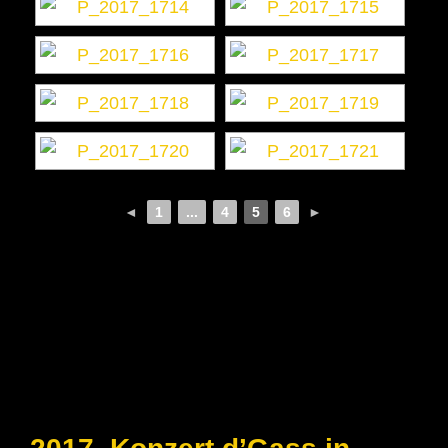
◄
1
...
4
5
6
►