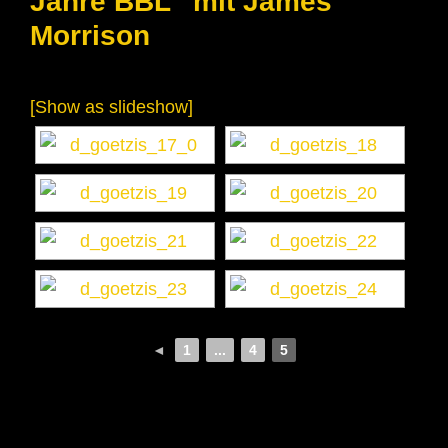
Jahre BBL“ mit James
Morrison
[Show as slideshow]
◄
1
...
4
5