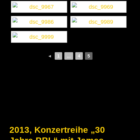
◄
1
...
4
5
2013, Konzertreihe „30