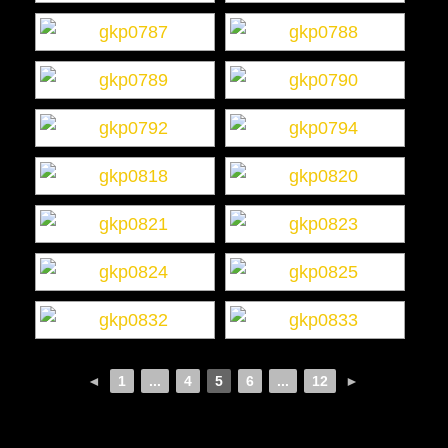
◄
1
...
4
5
6
...
12
►