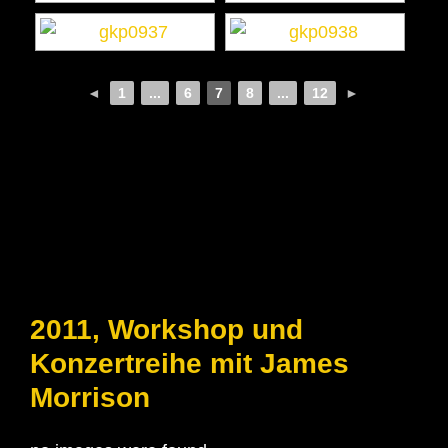
◄
1
...
6
7
8
...
12
►
2011, Workshop und
Konzertreihe mit James
Morrison