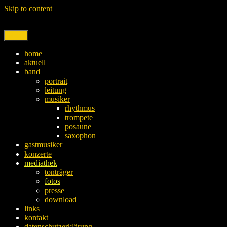
Skip to content
Menu
home
aktuell
band
portrait
leitung
musiker
rhythmus
trompete
posaune
saxophon
gastmusiker
konzerte
mediathek
tonträger
fotos
presse
download
links
kontakt
datenschutzerklärung