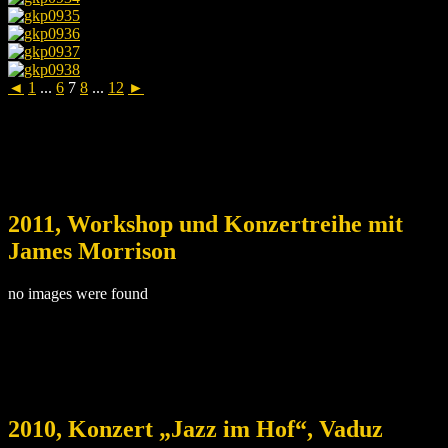
◄
1
...
6
7
8
...
12
►
2011, Workshop und Konzertreihe mit
James Morrison
no images were found
2010, Konzert „Jazz im Hof“, Vaduz