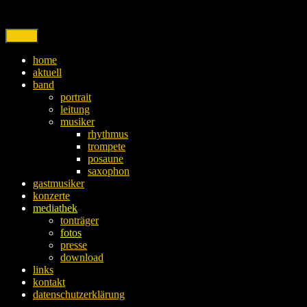
Skip
to
content
Menu
home
aktuell
band
portrait
leitung
musiker
rhythmus
trompete
posaune
saxophon
gastmusiker
konzerte
mediathek
tonträger
fotos
presse
download
links
kontakt
datenschutzerklärung