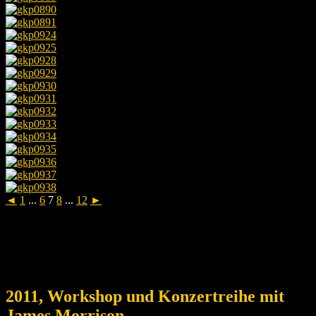
◄
1
...
6
7
8
...
12
►
2011, Workshop und Konzertreihe mit
James Morrison