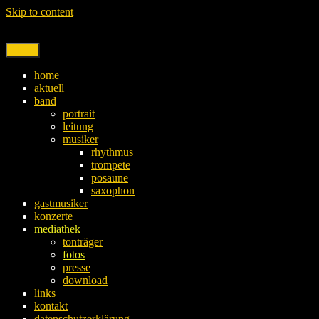
Skip to content
Menu
home
aktuell
band
portrait
leitung
musiker
rhythmus
trompete
posaune
saxophon
gastmusiker
konzerte
mediathek
tonträger
fotos
presse
download
links
kontakt
datenschutzerklärung